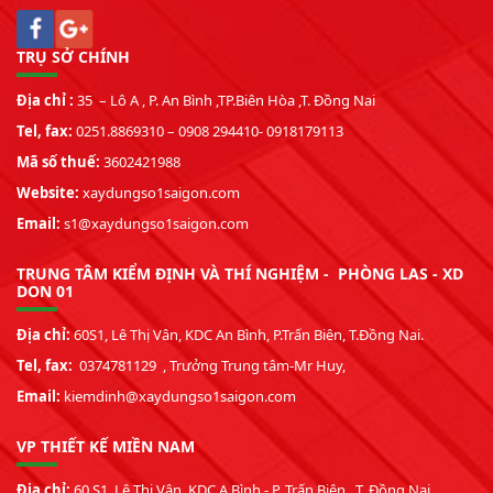
TRỤ SỞ CHÍNH
Địa chỉ :
35 – Lô A , P. An Bình ,TP.Biên Hòa ,T. Đồng Nai
Tel, fax:
0251.8869310 – 0908 294410- 0918179113
Mã số thuế:
3602421988
Website:
xaydungso1saigon.com
Email:
s1@xaydungso1saigon.com
TRUNG TÂM KIỂM ĐỊNH VÀ THÍ NGHIỆM - PHÒNG LAS - XD
DON 01
Địa chỉ:
60S1, Lê Thị Vân, KDC An Bình, P.Trấn Biên, T.Đồng Nai.
Tel, fax:
0374781129 , Trưởng Trung tâm-Mr Huy,
Email:
kiemdinh@xaydungso1saigon.com
VP THIẾT KẾ MIỀN NAM
Địa chỉ:
60 S1, Lê Thị Vân, KDC A Bình - P. Trấn Biên , T. Đồng Nai