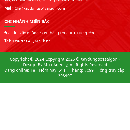
Mail:
Chi@xaydungso1saigon.com
CHI NHÁNH MIỀN BẮC
Địa chỉ:
Văn Phòng KCN Thăng Long II ,T. Hưng Yên
Tel:
0396705842 , Mr. Thịnh
Copyright © 2024 Copyright 2026 © Xaydungso1saigon -
Design By Moti Agency, All Rights Reserved
Đang online: 18
Hôm nay: 511
Tháng: 7099
Tổng truy cập:
293907