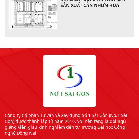
SẢN XUẤT CÂN NHƠN HÒA
Công ty Cổ phần Tư vấn và Xây dựng Số 1 Sài Gòn (No.1 Sài
Gòn) được thành lập từ năm 2010, với nền tảng là đội ngũ
giảng viên giàu kinh nghiệm đến từ Trường Đại học Công
nghệ Đồng Nai.