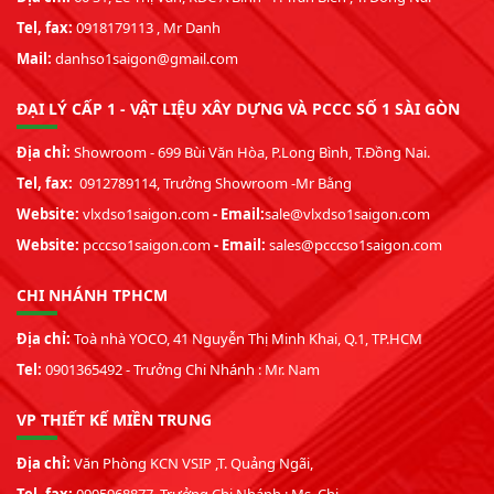
Tel, fax:
0918179113 , Mr Danh
Mail:
danhso1saigon@gmail.com
ĐẠI LÝ CẤP 1 - VẬT LIỆU XÂY DỰNG VÀ PCCC SỐ 1 SÀI GÒN
Địa chỉ:
Showroom - 699 Bùi Văn Hòa, P.Long Bình, T.Đồng Nai.
Tel, fax:
0912789114, Trưởng Showroom -Mr Bằng
Website:
vlxdso1saigon.com
- Email:
sale@vlxdso1saigon.com
Website:
pcccso1saigon.com
- Email:
sales@pcccso1saigon.com
CHI NHÁNH TPHCM
Địa chỉ:
Toà nhà YOCO, 41 Nguyễn Thị Minh Khai, Q.1, TP.HCM
Tel:
0901365492 - Trưởng Chi Nhánh : Mr. Nam
VP THIẾT KẾ MIỀN TRUNG
Địa chỉ:
Văn Phòng KCN VSIP ,T. Quảng Ngãi,
Tel, fax:
0905968877, Trưởng Chi Nhánh : Ms. Chi