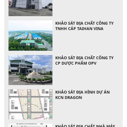
KHẢO SÁT ĐỊA CHẤT CÔNG TY
TNHH CÁP TAIHAN VINA
KHẢO SÁT ĐỊA CHẤT CÔNG TY
CP DƯỢC PHẨM OPV
KHẢO SÁT ĐỊA HÌNH DỰ ÁN
KCN DRAGON
KHẢO SÁT ĐỊA CHẤT NHÀ MÁY